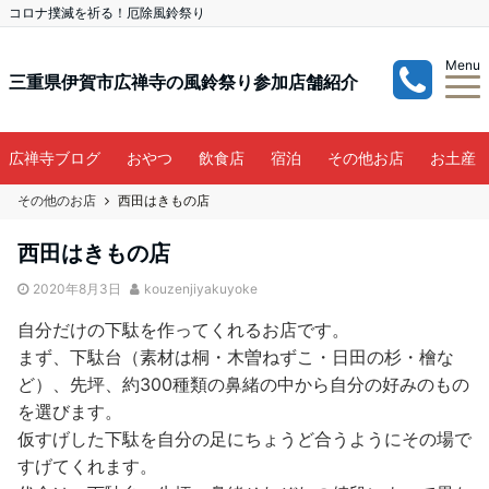
コロナ撲滅を祈る！厄除風鈴祭り
Menu
三重県伊賀市広禅寺の風鈴祭り参加店舗紹介
広禅寺ブログ
おやつ
飲食店
宿泊
その他お店
お土産
その他のお店
西田はきもの店
西田はきもの店
2020年8月3日
kouzenjiyakuyoke
自分だけの下駄を作ってくれるお店です。
まず、下駄台（素材は桐・木曽ねずこ・日田の杉・檜な
ど）、先坪、約300種類の鼻緒の中から自分の好みのもの
を選びます。
仮すげした下駄を自分の足にちょうど合うようにその場で
すげてくれます。