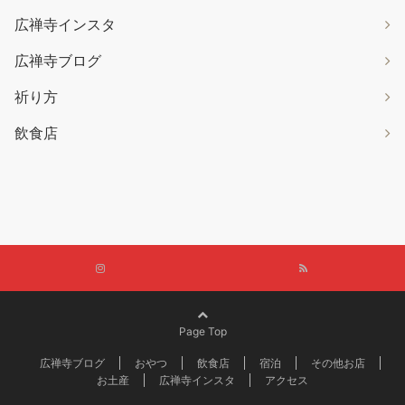
広禅寺インスタ
広禅寺ブログ
祈り方
飲食店
Page Top
広禅寺ブログ
おやつ
飲食店
宿泊
その他お店
お土産
広禅寺インスタ
アクセス