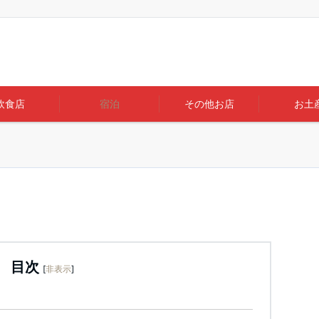
り
飲食店
宿泊
その他お店
お土
目次
[
非表示
]