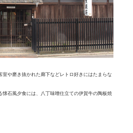
客室や磨き抜かれた廊下などレトロ好きにはたまらな
る懐石風夕食には、八丁味噌仕立ての伊賀牛の陶板焼
。