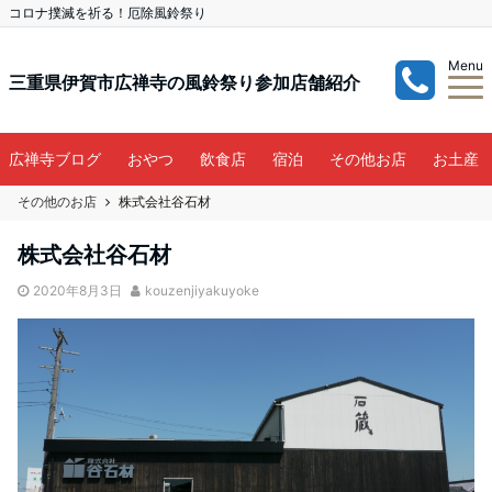
コロナ撲滅を祈る！厄除風鈴祭り
Menu
三重県伊賀市広禅寺の風鈴祭り参加店舗紹介
広禅寺ブログ
おやつ
飲食店
宿泊
その他お店
お土産
その他のお店
株式会社谷石材
株式会社谷石材
2020年8月3日
kouzenjiyakuyoke