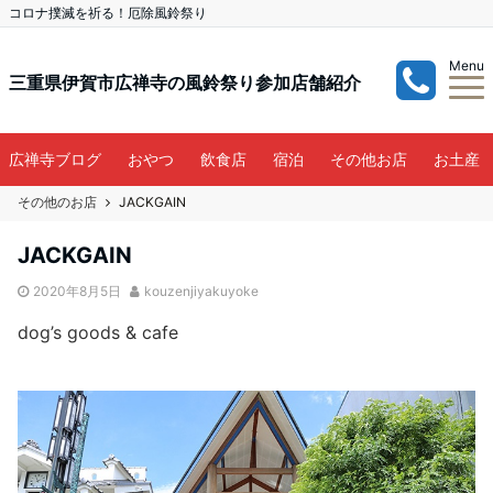
コロナ撲滅を祈る！厄除風鈴祭り
Menu
三重県伊賀市広禅寺の風鈴祭り参加店舗紹介
広禅寺ブログ
おやつ
飲食店
宿泊
その他お店
お土産
その他のお店
JACKGAIN
JACKGAIN
2020年8月5日
kouzenjiyakuyoke
dog’s goods & cafe