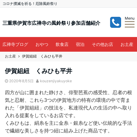
コロナ撲滅を祈る！厄除風鈴祭り
Menu
三重県伊賀市広禅寺の風鈴祭り参加店舗紹介
広禅寺ブログ
おやつ
飲食店
宿泊
その他お店
お土産
お土産
伊賀組紐 くみひも平井
伊賀組紐 くみひも平井
2020年8月5日
kouzenjiyakuyoke
四方が山に囲まれた静けさ、俳聖芭蕉の感受性、忍者の根
気と忍耐、これら3つの伊賀地方の特有の環境の中で育ま
れた「伊賀組紐」の技法を、私達現代人の生活の中へ取り
入れる提案をしているお店です。
くみひもは、絹糸を主に金糸・銀糸など使い伝統的な手法
で繊細な美しさを持つ紐に組み上げた商品です。