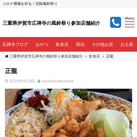
コロナ撲滅を祈る！厄除風鈴祭り
Menu
三重県伊賀市広禅寺の風鈴祭り参加店舗紹介
広禅寺ブログ
おやつ
飲食店
宿泊
その他お店
お土産
三重県伊賀市広禅寺の風鈴祭り参加店舗紹介
飲食店
正龍
正龍
2021年8月28日
kouzenjiyakuyoke